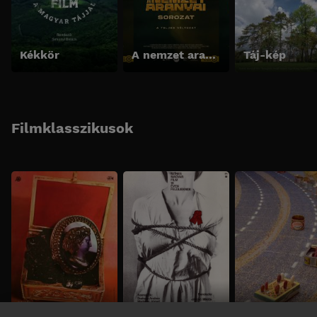
Kékkör
A nemzet aranyai sorozat - A teljes változat
Táj-kép
Filmklasszikusok
Fekete gyémántok
Még kér a nép
Babfilm