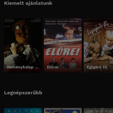
Kiemelt ajánlatunk
Keménykalap és krumpliorr
Előre!
Égigérő fű
Legnépszerűbb