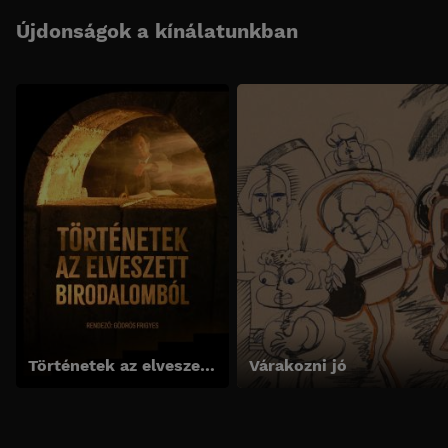
Újdonságok a kínálatunkban
Történetek az elveszett birodalomból
Várakozni jó