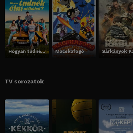
Hogyan tudnék élni nélküled?
Macskafogó
TV sorozatok