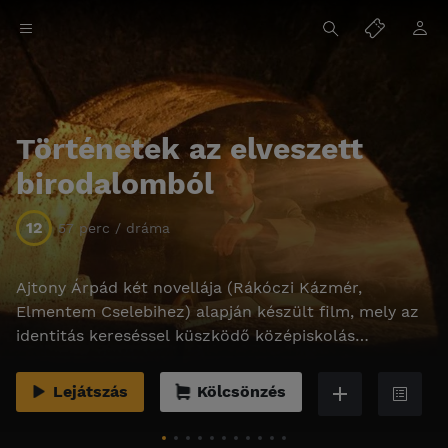
Történetek az elveszett
birodalomból
12
57 perc / dráma
Ajtony Árpád két novellája (Rákóczi Kázmér,
Elmentem Cselebihez) alapján készült film, mely az
identitás kereséssel küszködő középiskolás
korosztály életérzését mutatja be.
Lejátszás
Kölcsönzés