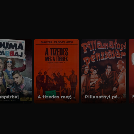
apárbaj
A tizedes meg a többiek
Pillanatnyi pénzzavar