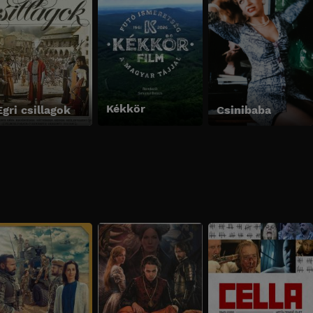
Kékkör
Egri csillagok
Csinibaba