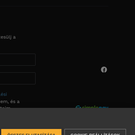
esülj a
ési
em, és a
ataim
k.
Feliratkozás