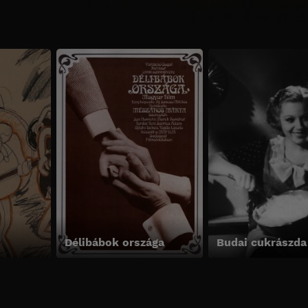
Délibábok országa
Budai cukrászda