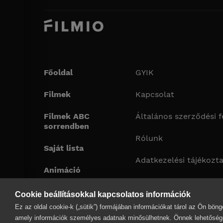
Főoldal
GYIK
Filmek
Kapcsolat
Filmek ABC
Általános szerződési f
sorrendben
Rólunk
Saját lista
Adatkezelési tájékozt
Animáció
Impresszum
Cookie beállításokkal kapcsolatos információk
Cookie adatkezelési és 
Ez az oldal cookie-k („sütik”) formájában információkat tárol az Ön bö
tájékoztató
amely információk személyes adatnak minősülhetnek. Önnek lehetősége