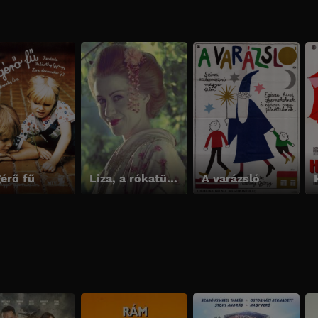
gérő fű
Liza, a rókatündér
A varázsló