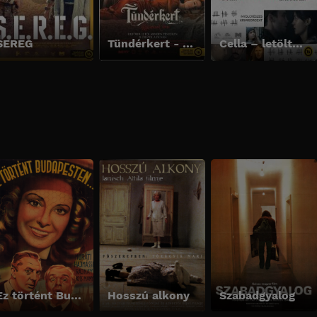
SEREG
Tündérkert - Kísértések kora
Cella – letöltendő élet
Ez történt Budapesten
Hosszú alkony
Szabadgyalog