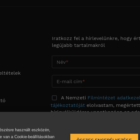
Iratkozz fel a hírlevelünkre, hogy ért
legújabb tartalmakról
Név
eltételek
E-mail cím
A Nemzeti
Filmintézet adatkezel
ató
tájékoztatóját
elolvastam, megértett
hírlevélküldésre vonatkozóan az ad
kezeléséhez kifejezetten hozzájárulo
beállítási
ngészésre használt eszközén,
 van a Cookie-beállításokban