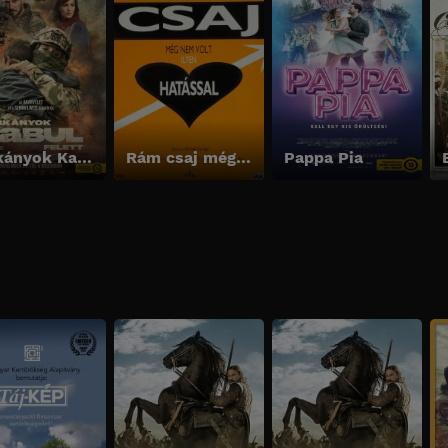
Sárkányok Kabul felett
Rám csaj még nem volt ilyen hatással
Pappa Pia