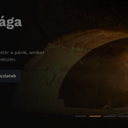
ága
kitör a pánik, amikor
 nézzen.
szletek