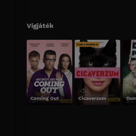
Vígjáték
Coming Out
Cicaverzum
Dum