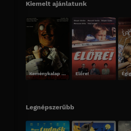
Kiemelt ajánlatunk
Keménykalap és krumpliorr
Előre!
Égi
Legnépszerűbb