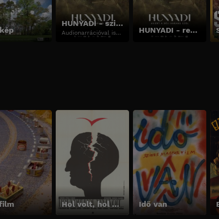
HUNYADI - szinkronos változat
-kép
HUNYADI - rendezői változat
Audionarrációval is
elérhető.
film
Hol volt, hol nem volt
Idő van