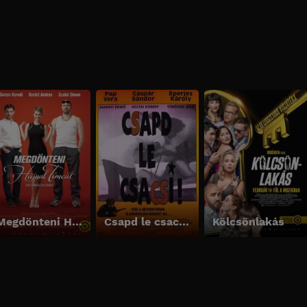
Megdönteni Hajnal Tímeát
Csapd le csacsi!
Kölcsönlakás