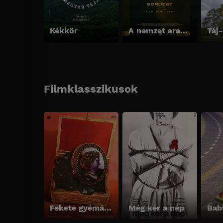
Kékkör
A nemzet aranyai sorozat - A teljes változat
Táj
Filmklasszikusok
Fekete gyémántok
Még kér a nép
Bab