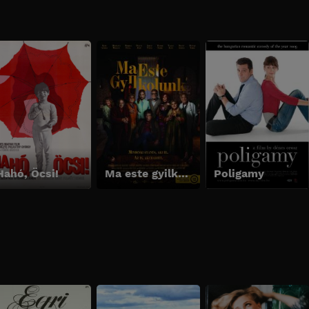
Hahó, Öcsi!
Ma este gyilkolunk
Poligamy