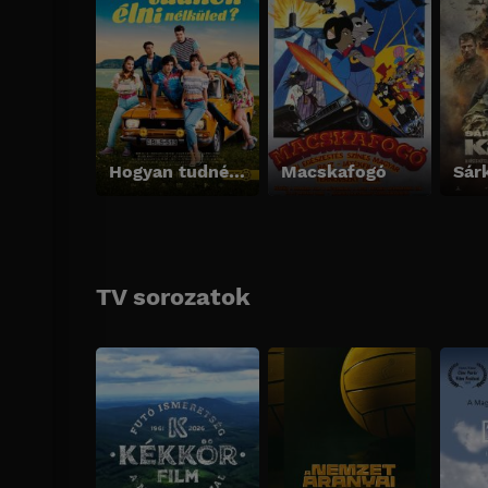
Hogyan tudnék élni nélküled?
Macskafogó
TV sorozatok