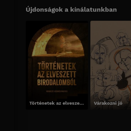
Újdonságok a kínálatunkban
Történetek az elveszett birodalomból
Várakozni jó