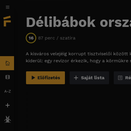
Délibábok orsz
16
87 perc / szatíra
A kisváros velejéig korrupt tisztviselői között 
kiderül: egy revizor érkezik, hogy a körmükre
Előfizetés
Saját lista
Ré