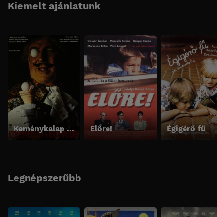
Kiemelt ajánlatunk
Keménykalap és krumpliorr
Előre!
Égigérő fű
Legnépszerűbb