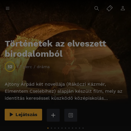
Történetek az elveszett
birodalomból
12
57 perc / dráma
Ajtony Árpád két novellája (Rákóczi Kázmér,
Elmentem Cselebihez) alapján készült film, mely az
identitás kereséssel küszködő középiskolás
korosztály életérzését mutatja be.
Lejátszás