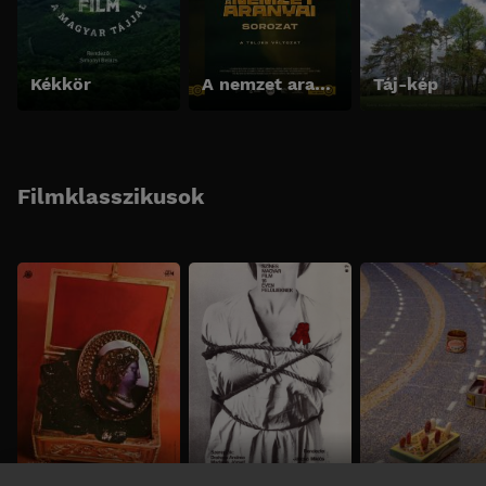
Kékkör
A nemzet aranyai sorozat - A teljes változat
Táj-kép
Filmklasszikusok
Fekete gyémántok
Még kér a nép
Babfilm