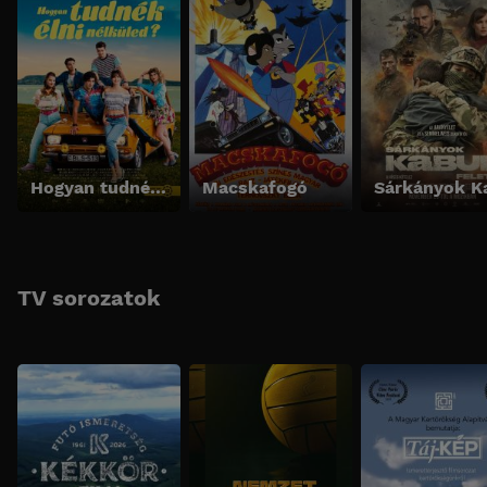
Hogyan tudnék élni nélküled?
Macskafogó
TV sorozatok