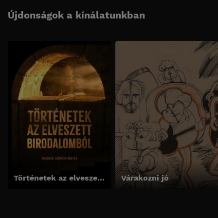
Újdonságok a kínálatunkban
Történetek az elveszett birodalomból
Várakozni jó