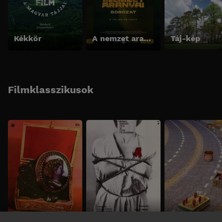
Kékkör
A nemzet aranyai sorozat - A teljes változat
Táj-kép
Filmklasszikusok
Fekete gyémántok
Még kér a nép
Babfilm