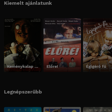
Kiemelt ajánlatunk
Keménykalap és krumpliorr
Előre!
Égigérő fű
Legnépszerűbb