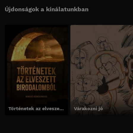
Újdonságok a kínálatunkban
Történetek az elveszett birodalomból
Várakozni jó