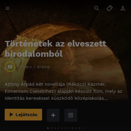
Történetek az elveszett
birodalomból
12
57 perc / dráma
Ajtony Árpád két novellája (Rákóczi Kázmér,
Elmentem Cselebihez) alapján készült film, mely az
identitás kereséssel küszködő középiskolás
korosztály életérzését mutatja be.
Lejátszás