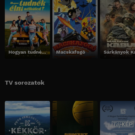
Hogyan tudnék élni nélküled?
Macskafogó
TV sorozatok