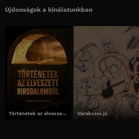
Újdonságok a kínálatunkban
Történetek az elveszett birodalomból
Várakozni jó