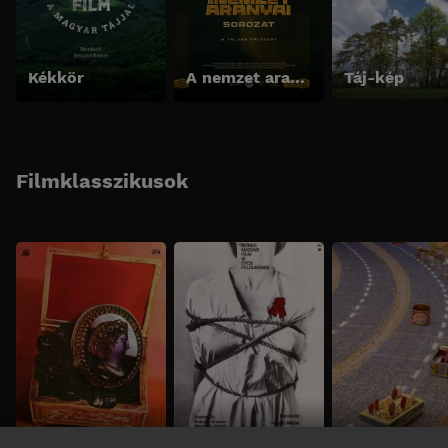
Kékkör
A nemzet aranyai sorozat - A teljes változat
Táj-kép
Filmklasszikusok
Fekete gyémántok
Még kér a nép
Babfilm