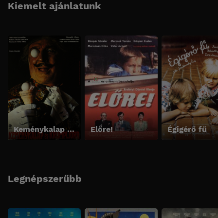
Kiemelt ajánlatunk
Keménykalap és krumpliorr
Előre!
Égigérő fű
Legnépszerűbb