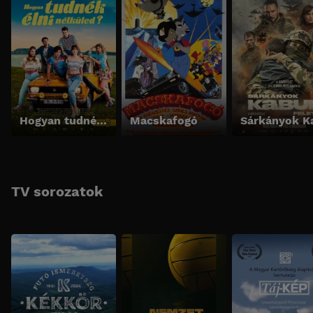
Hogyan tudnék élni nélküled?
Macskafogó
TV sorozatok