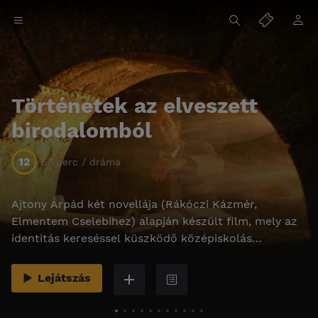
Történetek az elveszett
birodalomból
12
57 perc / dráma
Ajtony Árpád két novellája (Rákóczi Kázmér,
Elmentem Cselebihez) alapján készült film, mely az
identitás kereséssel küszködő középiskolás
korosztály életérzését mutatja be.
Lejátszás