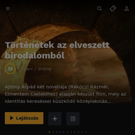
Történetek az elveszett
birodalomból
12
57 perc / dráma
Ajtony Árpád két novellája (Rákóczi Kázmér,
Elmentem Cselebihez) alapján készült film, mely az
identitás kereséssel küszködő középiskolás
korosztály életérzését mutatja be.
Lejátszás