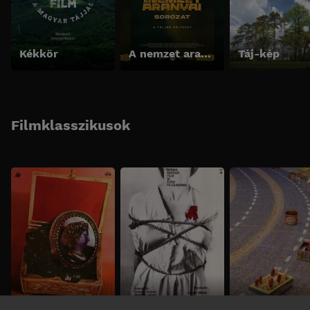
Kékkör
A nemzet aranyai sorozat - A teljes változat
Táj-kép
Filmklasszikusok
Fekete gyémántok
Még kér a nép
Babfilm