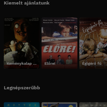
Kiemelt ajánlatunk
Keménykalap és krumpliorr
Előre!
Égigérő fű
Legnépszerűbb