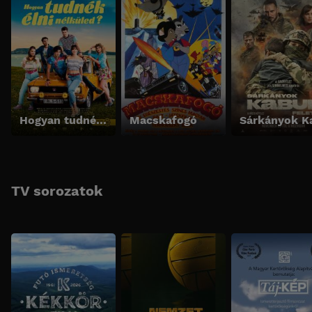
Hogyan tudnék élni nélküled?
Macskafogó
TV sorozatok