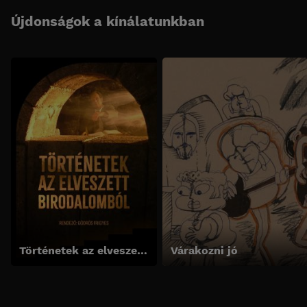
Újdonságok a kínálatunkban
Történetek az elveszett birodalomból
Várakozni jó