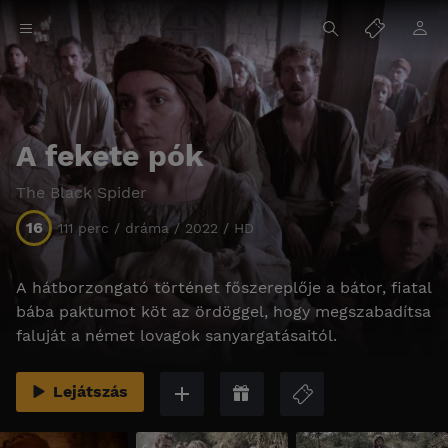
A fekete pók
The Black Spider
16
111 perc / dráma / 2022 / HD
A hátborzongató történet főszereplője a bátor, fiatal
bába paktumot köt az ördöggel, hogy megszabadítsa
faluját a német lovagok sanyargatásaitól.
Lejátszás