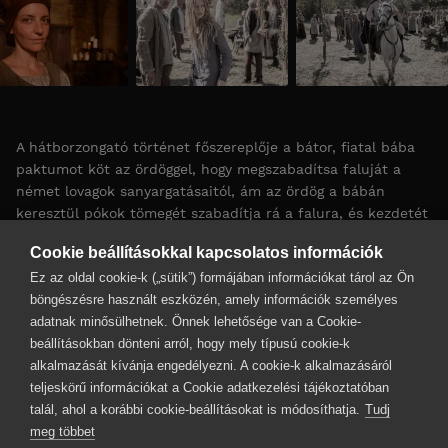
A hátborzongató történet főszereplője a bátor, fiatal bába
paktumot köt az ördöggel, hogy megszabadítsa faluját a
német lovagok sanyargatásaitól, ám az ördög a bábán
keresztül pókok tömegét szabadítja rá a falura, és kezdetét
veszi a jó és a rossz küzdelme az emberiségért.
Cookie beállításokkal kapcsolatos információk
Ez az oldal cookie-k („sütik”) formájában információkat tárol az Ön
The courageous young midwife Christine makes a pact with
böngészésre használt eszközén, amely információk személyes
the devil to save her village from the brutal terror of the
adatnak minősülhetnek. Önnek lehetősége van a Cookie-
Teutonic Knights. Punished by a spider plague, Christine
beállításokban dönteni arról, hogy mely típusú cookie-k
goes from savior to hunted.
alkalmazását kívánja engedélyezni. A cookie-k alkalmazásáról
több
teljeskörű információkat a Cookie adatkezelési tájékoztatóban
talál, ahol a korábbi cookie-beállításokat is módosíthatja.
Tudj
Rendező
Markus Fischer
meg többet