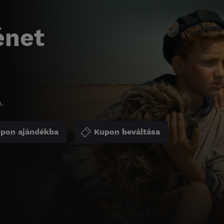
énet
.
pon ajándékba
Kupon beváltása