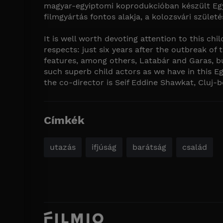
magyar-egyiptomi koprodukcióban készült Egyip
filmgyártás fontos alakja, a kolozsvári szüle
It is well worth devoting attention to this chi
respects: just six years after the outbreak of
features, among others, Latabár and Garas, but
such superb child actors as we have in this E
the co-director is Seif Eddine Shawkat, Cluj-
Címkék
utazás
ifjúság
barátság
család