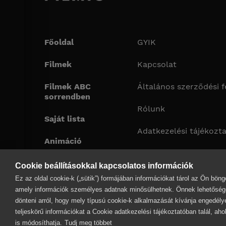
Főoldal
GYIK
Filmek
Kapcsolat
Filmek ABC
Általános szerződési f
sorrendben
Rólunk
Saját lista
Adatkezelési tájékozt
Animáció
Impresszum
Cookie beállításokkal kapcsolatos információk
Cookie adatkezelési és 
Ez az oldal cookie-k („sütik”) formájában információkat tárol az Ön bö
tájékoztató
amely információk személyes adatnak minősülhetnek. Önnek lehetősége
dönteni arról, hogy mely típusú cookie-k alkalmazását kívánja engedély
Elérhető csomagok
teljeskörű információkat a Cookie adatkezelési tájékoztatóban talál, aho
is módosíthatja.
Tudj meg többet