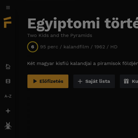
Egyiptomi tört
Two Kids and the Pyramids
6
95 perc / kalandfilm / 1962 / HD
Két magyar kisfiú kalandjai a piramisok földjén
Előfizetés
Saját lista
Ku