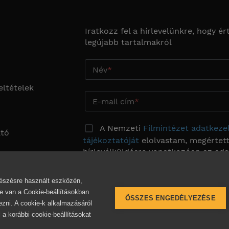
Iratkozz fel a hírlevelünkre, hogy ért
legújabb tartalmakról
Név
eltételek
E-mail cím
A Nemzeti
Filmintézet adatkezel
ató
tájékoztatóját
elolvastam, megértett
hírlevélküldésre vonatkozóan az ad
kezeléséhez kifejezetten hozzájárulo
beállítási
ngészésre használt eszközén,
 van a Cookie-beállításokban
ÖSSZES ENGEDÉLYEZÉSE
ezni. A cookie-k alkalmazásáról
l a korábbi cookie-beállításokat