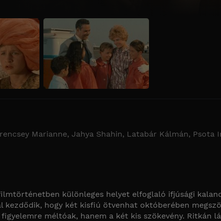
 Krencsey Marianne, Jahya Shahin, Latabár Kálmán, Psota I
ilmtörténetben különleges helyet elfoglaló ifjúsági kala
al kezdődik, hogy két kisfiú ötvenhat októberében megszö
figyelemre méltóak, hanem a két kis szökevény. Ritkán lá