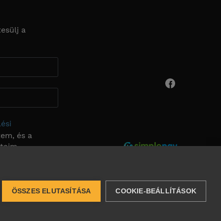
esülj a
ési
em, és a
ataim
k.
Feliratkozás
ÖSSZES ELUTASÍTÁSA
COOKIE-BEÁLLÍTÁSOK