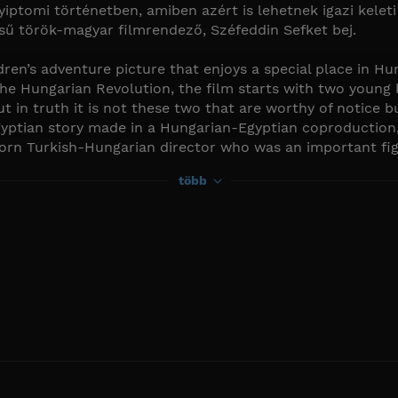
tomi történetben, amiben azért is lehetnek igazi keleti í
tésű török-magyar filmrendező, Széfeddin Sefket bej.
ldren’s adventure picture that enjoys a special place in Hun
 the Hungarian Revolution, the film starts with two young 
 in truth it is not these two that are worthy of notice bu
gyptian story made in a Hungarian-Egyptian coproduction,
born Turkish-Hungarian director who was an important fig
több