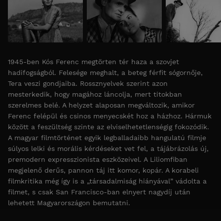
1945-ben Kós Ferenc megtörten tér haza a szovjet
hadifogságból. Felesége meghalt, a beteg férfit sógornője,
Tera veszi gondjaiba. Rossznyelvek szerint azon
mesterkedik, hogy magához láncolja, mert titokban
szerelmes belé. A helyzet alaposan megváltozik, amikor
Ferenc felépül és csinos menyecskét hoz a házhoz. Hármuk
között a feszültség szinte az elviselhetetlenségig fokozódik.
A magyar filmtörténet egyik legballadaibb hangulatú filmje
súlyos lelki és morális kérdéseket vet fel, a tájábrázolás új,
premodern expresszionista eszközeivel. A Liliomfiban
megjelenő derűs, pannon táj itt komor, kopár. A korabeli
filmkritika még így is a „társadalmiság hiányával” vádolta a
filmet, s csak San Francisco-ban elnyert nagydíj után
lehetett Magyarországon bemutatni.