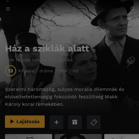
Ház a sziklák alatt
The House Under the Rocks
12
93 perc / dráma / 1958 / HD
Szerelmi háromszög, súlyos morális dilemmák és
elviselhetetlenségig fokozódó feszültség Makk
Károly korai remekében.
Lejátszás