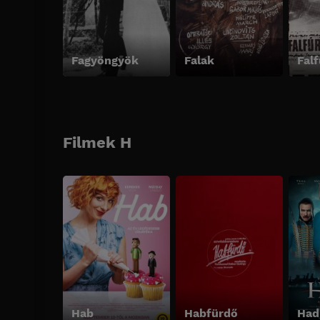
Fagyöngyök
Falak
Fal
Filmek H
Hab
Habfürdő
Had