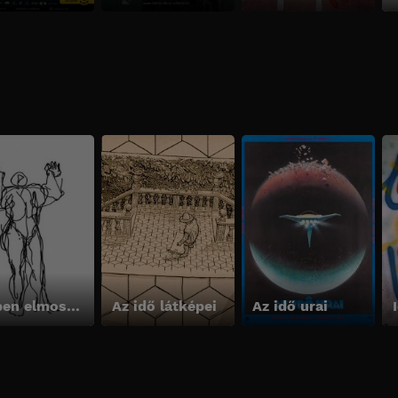
Időben elmosódva
Az idő látképei
Az idő urai