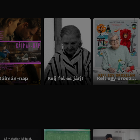
Kálmán-nap
Kelj fel és járj!
Kell egy oroszlán