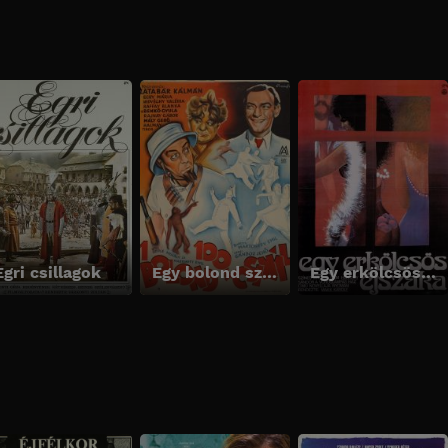
Egri csillagok
Egy bolond százat csinál
Egy erkölcsös éjszaka