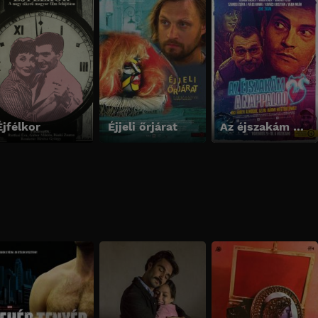
Éjfélkor
Éjjeli őrjárat
Az éjszakám a nappalod