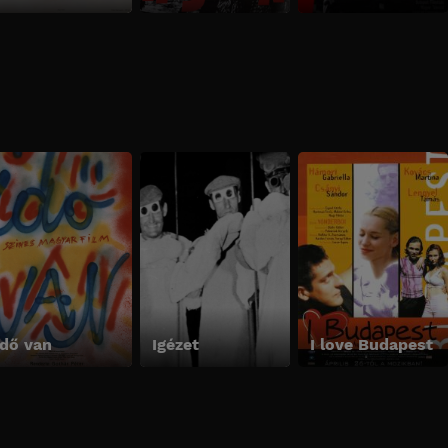
Idő van
Igézet
I love Budapest