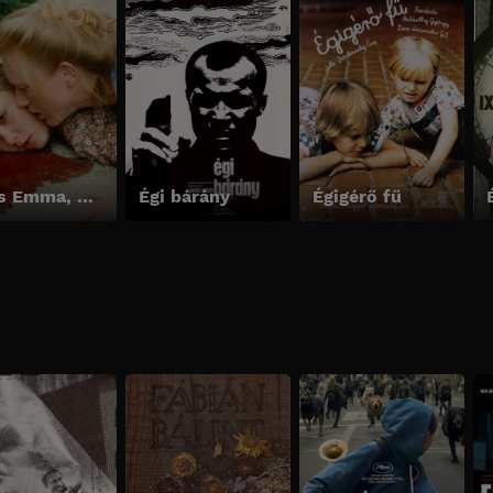
Édes Emma, drága Böbe
Égi bárány
Égigérő fű