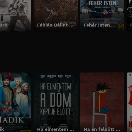
fúró
Fábián Bálint találkozása Istennel
Fehér Isten
ik
Ha elmentem a dóm kapuja előtt… Emlékképek és Trianon drámája Kassa magyar történelmében
Ha én felnőtt volnék