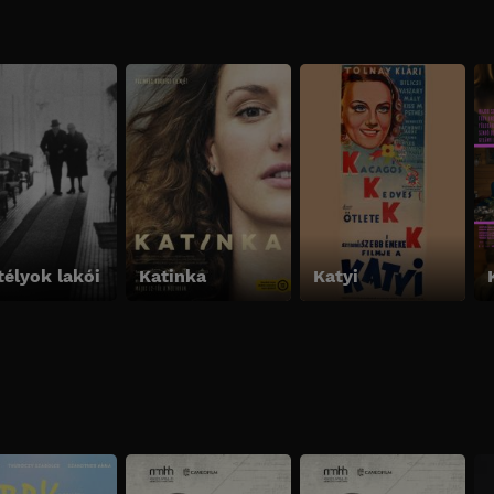
télyok lakói
Katinka
Katyi