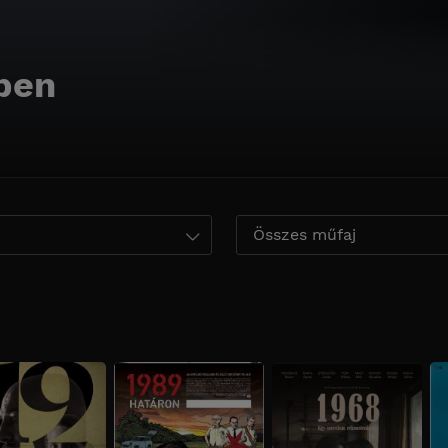
ben
Összes műfaj