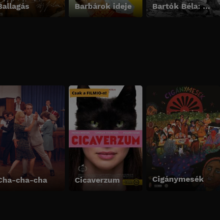
Ballagás
Barbárok ideje
Bartók Béla: Az éjszaka zenéje
Cigánymesék
Cha-cha-cha
Cicaverzum