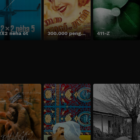
2X2 néha öt
300.000 pengő az uccán
411-Z