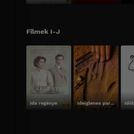
Filmek I-J
Ida regénye
Ideiglenes paradicsom