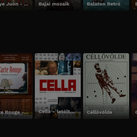
Bagye Juon - János bátya
Bajai mozaik
Balaton Retró
Cella – letöltendő élet
Carte Rouge - Vörös térkép
Céllövölde