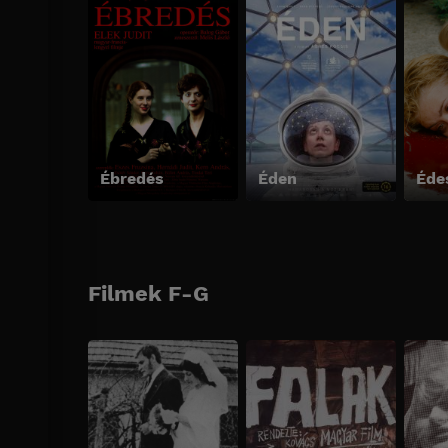
Ébredés
Éden
Filmek F-G