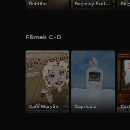
Babfilm
Bagossy Brothers Company - 10 éve úton
Filmek C-D
Café Marylin
Capriccio