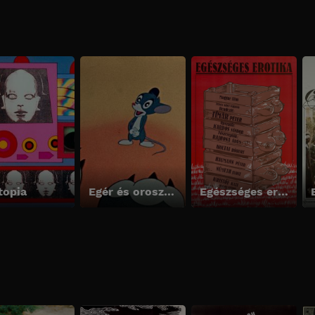
topia
Egér és oroszlán
Egészséges erotika