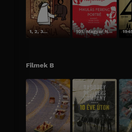
1, 2, 3…
101. Magyar Népmese - Mikulás Ferenc portré
194
Filmek B