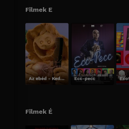
Filmek E
Az ebéd - Kedvesem főz
Ecc-pecc
Eco
Filmek É