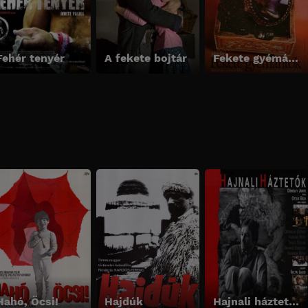
Fehér tenyér
A fekete bojtár
Fekete gyémántok
Hahó, Öcsi!
Hajdúk
Hajnali háztetők