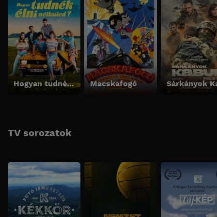
Hogyan tudnék élni nélküled?
Macskafogó
TV sorozatok