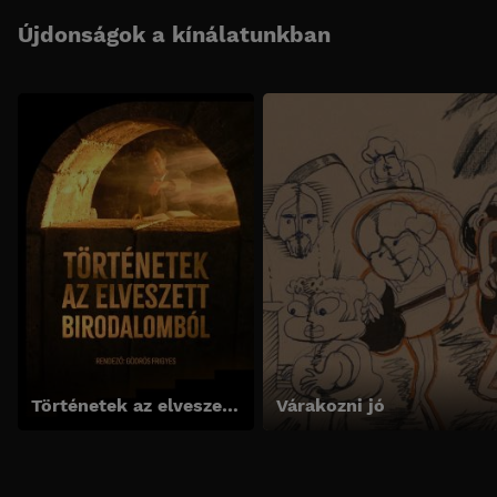
Újdonságok a kínálatunkban
Történetek az elveszett birodalomból
Várakozni jó