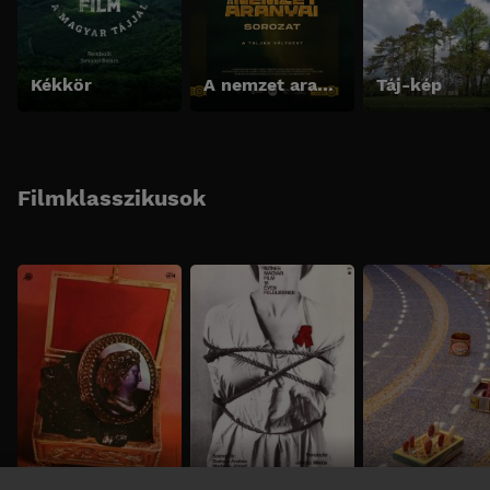
Kékkör
A nemzet aranyai sorozat - A teljes változat
Táj-kép
Filmklasszikusok
Fekete gyémántok
Még kér a nép
Babfilm