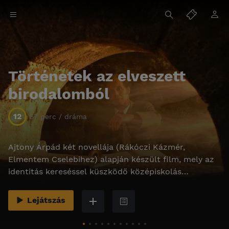
Történetek az elveszett
birodalomból
12
57 perc / dráma
Ajtony Árpád két novellája (Rákóczi Kázmér,
Elmentem Cselebihez) alapján készült film, mely az
identitás kereséssel küszködő középiskolás
korosztály életérzését mutatja be.
Lejátszás