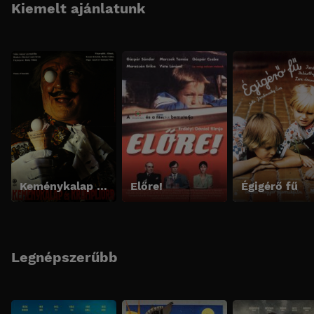
Kiemelt ajánlatunk
Keménykalap és krumpliorr
Előre!
Égigérő fű
Legnépszerűbb